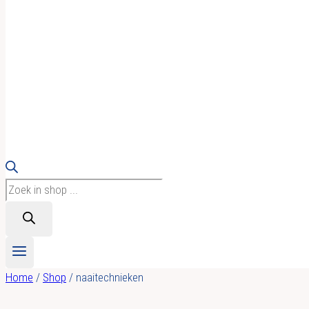
Producten
zoeken
Home
/
Shop
/
naaitechnieken