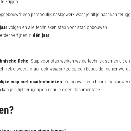
e krijgen.
 opgebouwd: een persoonlijk naslagwerk waar je altijd naar kan teruggr
jaar
volgen en alle technieken stap voor stap opbouwen.
erder verfijnen in
één jaar
.
chnische fiche
. Stap voor stap werken we de techniek samen uit en
chniek uitvoert, maar ook
waarom
ze op een bepaalde manier word
lijke map met naaitechnieken
. Zo bouw je een handig naslagwerk 
kan je altijd teruggrijpen naar je eigen documentatie.
sen?
eken
en
naaien op eigen tempo
?