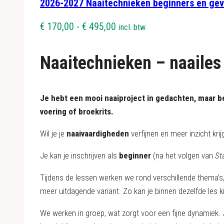
2026-2027 Naaitechnieken beginners en ge
Prijsklasse:
€
170,00
-
€
495,00
incl. btw
€ 170,00
tot
Naaitechnieken – naailes
€ 495,00
J
e
hebt een mooi naaiproject in gedachten, maar beg
voering of broekrits.
Wil je je
naaivaardigheden
verfijnen en meer inzicht krij
Je kan je inschrijven als
beginner
(na het volgen van
St
Tijdens de lessen werken we rond verschillende thema’s
meer uitdagende variant. Zo kan je binnen dezelfde les k
We werken in groep, wat zorgt voor een fijne dynamiek. J