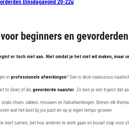
vorderden Dinsdagavond 20-22u
 voor beginners en gevorderden
int er toch niet aan. Niet omdat je het niet wil maken, maar o
gen in
professionele afwerkingen
? Dan is deze naaicursus naaitech
art to Sew
) of als
gevorderde naaister
. Zo kies je een traject dat aa
, zoals ritsen, zakken, mouwen en halsafwerkingen. Binnen elk thema
iezen wat het best bij jou past en op je eigen tempo groeien.
e leert samen, ziet hoe anderen te werk gaan en bouwt stap voor stap