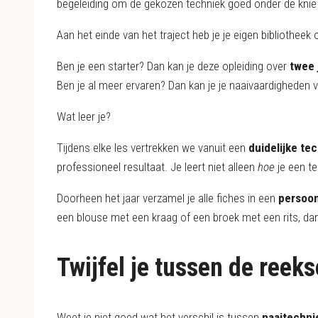
begeleiding om de gekozen techniek goed onder de knie t
Aan het einde van het traject heb je je eigen bibliotheek
Ben je een starter? Dan kan je deze opleiding over
twee 
Ben je al meer ervaren? Dan kan je je naaivaardigheden v
Wat leer je?
Tijdens elke les vertrekken we vanuit een
duidelijke te
professioneel resultaat. Je leert niet alleen
hoe
je een te
Doorheen het jaar verzamel je alle fiches in een
persoon
een blouse met een kraag of een broek met een rits, dan 
Twijfel je tussen de reek
Weet je niet goed wat het verschil is tussen
naaitechni