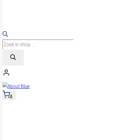
Producten
zoeken
0