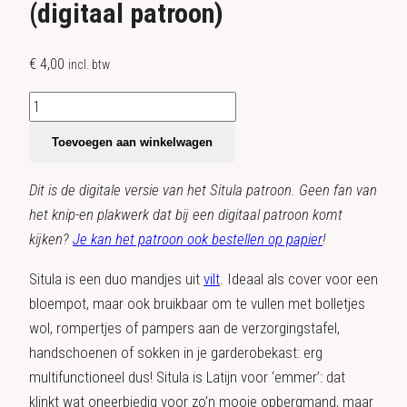
(digitaal patroon)
€
4,00
incl. btw
Patroon
Situla
Toevoegen aan winkelwagen
|
mandjes
Dit is de digitale versie van het Situla patroon. Geen fan van
in
het knip-en plakwerk dat bij een digitaal patroon komt
vilt
kijken?
Je kan het patroon ook bestellen op papier
!
(digitaal
patroon)
Situla is een duo mandjes uit
vilt
. Ideaal als cover voor een
aantal
bloempot, maar ook bruikbaar om te vullen met bolletjes
wol, rompertjes of pampers aan de verzorgingstafel,
handschoenen of sokken in je garderobekast: erg
multifunctioneel dus! Situla is Latijn voor ‘emmer’: dat
klinkt wat oneerbiedig voor zo’n mooie opbergmand, maar