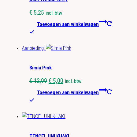
€
5,25
incl. btw
Toevoegen aan winkelwagen
Aanbieding!
Simia Pink
Oorspronkelijke
Huidige
€
12,99
€
5,00
incl. btw
prijs
prijs
Toevoegen aan winkelwagen
was:
is:
€ 12,99.
€ 5,00.
TENCEL UNI KHAKI